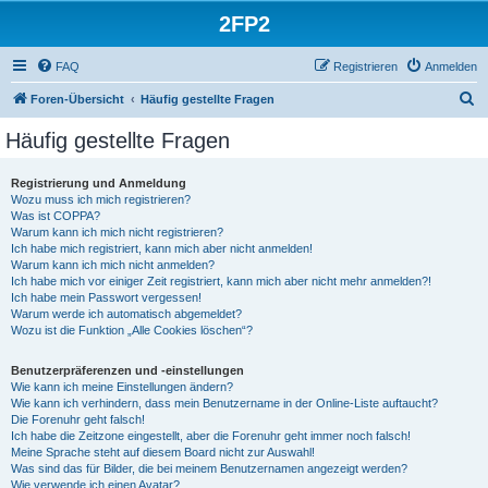
2FP2
FAQ
Registrieren
Anmelden
S
Foren-Übersicht
Häufig gestellte Fragen
u
Häufig gestellte Fragen
c
h
Registrierung und Anmeldung
Wozu muss ich mich registrieren?
e
Was ist COPPA?
Warum kann ich mich nicht registrieren?
Ich habe mich registriert, kann mich aber nicht anmelden!
Warum kann ich mich nicht anmelden?
Ich habe mich vor einiger Zeit registriert, kann mich aber nicht mehr anmelden?!
Ich habe mein Passwort vergessen!
Warum werde ich automatisch abgemeldet?
Wozu ist die Funktion „Alle Cookies löschen“?
Benutzerpräferenzen und -einstellungen
Wie kann ich meine Einstellungen ändern?
Wie kann ich verhindern, dass mein Benutzername in der Online-Liste auftaucht?
Die Forenuhr geht falsch!
Ich habe die Zeitzone eingestellt, aber die Forenuhr geht immer noch falsch!
Meine Sprache steht auf diesem Board nicht zur Auswahl!
Was sind das für Bilder, die bei meinem Benutzernamen angezeigt werden?
Wie verwende ich einen Avatar?