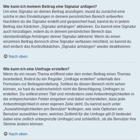
Wie kann ich meinem Beitrag eine Signatur anfügen?
Um eine Signatur an deinen Beitrag anzufügen, musst du zunächst eine
solche in den Einstellungen in deinem persönlichen Bereich entwerfen.
Nachdem du die Signatur erstellt und gespeichert hast, kannst du in jedem
Beitrag das Kästchen „Signatur anhängen“ aktivieren. Du kannst eine Signatur
auch hinzufügen, indem du in deinem persönlichen Bereich das
standardmäßige Anhängen deiner Signatur aktivierst. Wenn du einen
einzelnen Beitrag dennoch ohne Signatur verfassen möchtest, so kannst du
dort einfach das Kontrollkästchen „Signatur anhängen“ wieder deaktivieren.
Nach oben
Wie kann ich eine Umfrage erstellen?
Wenn du ein neues Thema eröffnest oder den ersten Beitrag eines Themas
bearbeitest, findest du ein Register „Umfrage erstellen“ unterhalb des
Formulars zur Beitragserstellung. Solltest du diesen Bereich nicht sehen
können, so hast du wahrscheinlich nicht die Berechtigung, Umfragen zu
erstellen. Du solltest einen Titel und mindestens zwei Antwortmöglichkeiten in
die entsprechenden Felder eingeben und dabei sicherstellen, dass jede
Antwortmöglichkeit in einer eigenen Zeile steht. Du kannst auch unter
„Auswahlmöglichkeiten pro Benutzer“ festlegen, wie viele Optionen ein
Benutzer auswählen kann, welches Zeitlimit für die Umfrage gilt (0 bedeutet
dabei eine zeitlich unbegrenzte Umfrage) und schließlich, ob die Benutzer ihre
Stimme ändern können.
Nach oben