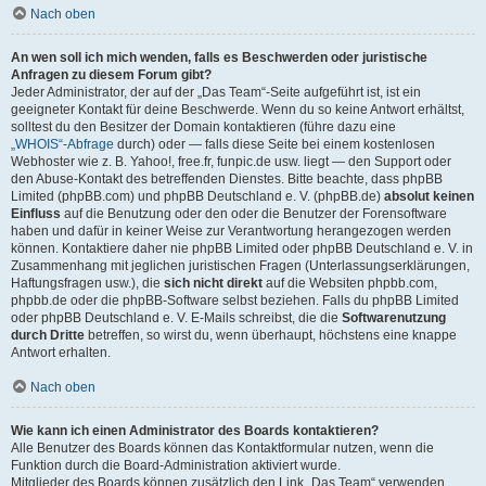
Nach oben
An wen soll ich mich wenden, falls es Beschwerden oder juristische
Anfragen zu diesem Forum gibt?
Jeder Administrator, der auf der „Das Team“-Seite aufgeführt ist, ist ein
geeigneter Kontakt für deine Beschwerde. Wenn du so keine Antwort erhältst,
solltest du den Besitzer der Domain kontaktieren (führe dazu eine
„WHOIS“-Abfrage
durch) oder — falls diese Seite bei einem kostenlosen
Webhoster wie z. B. Yahoo!, free.fr, funpic.de usw. liegt — den Support oder
den Abuse-Kontakt des betreffenden Dienstes. Bitte beachte, dass phpBB
Limited (phpBB.com) und phpBB Deutschland e. V. (phpBB.de)
absolut keinen
Einfluss
auf die Benutzung oder den oder die Benutzer der Forensoftware
haben und dafür in keiner Weise zur Verantwortung herangezogen werden
können. Kontaktiere daher nie phpBB Limited oder phpBB Deutschland e. V. in
Zusammenhang mit jeglichen juristischen Fragen (Unterlassungserklärungen,
Haftungsfragen usw.), die
sich nicht direkt
auf die Websiten phpbb.com,
phpbb.de oder die phpBB-Software selbst beziehen. Falls du phpBB Limited
oder phpBB Deutschland e. V. E-Mails schreibst, die die
Softwarenutzung
durch Dritte
betreffen, so wirst du, wenn überhaupt, höchstens eine knappe
Antwort erhalten.
Nach oben
Wie kann ich einen Administrator des Boards kontaktieren?
Alle Benutzer des Boards können das Kontaktformular nutzen, wenn die
Funktion durch die Board-Administration aktiviert wurde.
Mitglieder des Boards können zusätzlich den Link „Das Team“ verwenden.