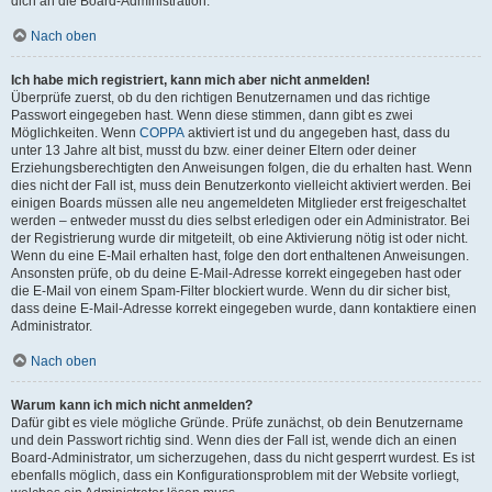
dich an die Board-Administration.
Nach oben
Ich habe mich registriert, kann mich aber nicht anmelden!
Überprüfe zuerst, ob du den richtigen Benutzernamen und das richtige
Passwort eingegeben hast. Wenn diese stimmen, dann gibt es zwei
Möglichkeiten. Wenn
COPPA
aktiviert ist und du angegeben hast, dass du
unter 13 Jahre alt bist, musst du bzw. einer deiner Eltern oder deiner
Erziehungsberechtigten den Anweisungen folgen, die du erhalten hast. Wenn
dies nicht der Fall ist, muss dein Benutzerkonto vielleicht aktiviert werden. Bei
einigen Boards müssen alle neu angemeldeten Mitglieder erst freigeschaltet
werden – entweder musst du dies selbst erledigen oder ein Administrator. Bei
der Registrierung wurde dir mitgeteilt, ob eine Aktivierung nötig ist oder nicht.
Wenn du eine E-Mail erhalten hast, folge den dort enthaltenen Anweisungen.
Ansonsten prüfe, ob du deine E-Mail-Adresse korrekt eingegeben hast oder
die E-Mail von einem Spam-Filter blockiert wurde. Wenn du dir sicher bist,
dass deine E-Mail-Adresse korrekt eingegeben wurde, dann kontaktiere einen
Administrator.
Nach oben
Warum kann ich mich nicht anmelden?
Dafür gibt es viele mögliche Gründe. Prüfe zunächst, ob dein Benutzername
und dein Passwort richtig sind. Wenn dies der Fall ist, wende dich an einen
Board-Administrator, um sicherzugehen, dass du nicht gesperrt wurdest. Es ist
ebenfalls möglich, dass ein Konfigurationsproblem mit der Website vorliegt,