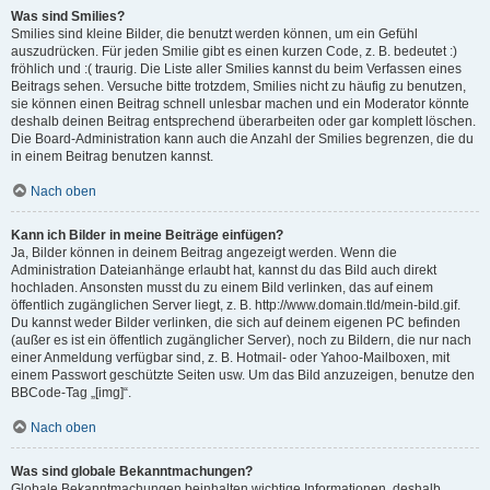
Was sind Smilies?
Smilies sind kleine Bilder, die benutzt werden können, um ein Gefühl
auszudrücken. Für jeden Smilie gibt es einen kurzen Code, z. B. bedeutet :)
fröhlich und :( traurig. Die Liste aller Smilies kannst du beim Verfassen eines
Beitrags sehen. Versuche bitte trotzdem, Smilies nicht zu häufig zu benutzen,
sie können einen Beitrag schnell unlesbar machen und ein Moderator könnte
deshalb deinen Beitrag entsprechend überarbeiten oder gar komplett löschen.
Die Board-Administration kann auch die Anzahl der Smilies begrenzen, die du
in einem Beitrag benutzen kannst.
Nach oben
Kann ich Bilder in meine Beiträge einfügen?
Ja, Bilder können in deinem Beitrag angezeigt werden. Wenn die
Administration Dateianhänge erlaubt hat, kannst du das Bild auch direkt
hochladen. Ansonsten musst du zu einem Bild verlinken, das auf einem
öffentlich zugänglichen Server liegt, z. B. http://www.domain.tld/mein-bild.gif.
Du kannst weder Bilder verlinken, die sich auf deinem eigenen PC befinden
(außer es ist ein öffentlich zugänglicher Server), noch zu Bildern, die nur nach
einer Anmeldung verfügbar sind, z. B. Hotmail- oder Yahoo-Mailboxen, mit
einem Passwort geschützte Seiten usw. Um das Bild anzuzeigen, benutze den
BBCode-Tag „[img]“.
Nach oben
Was sind globale Bekanntmachungen?
Globale Bekanntmachungen beinhalten wichtige Informationen, deshalb