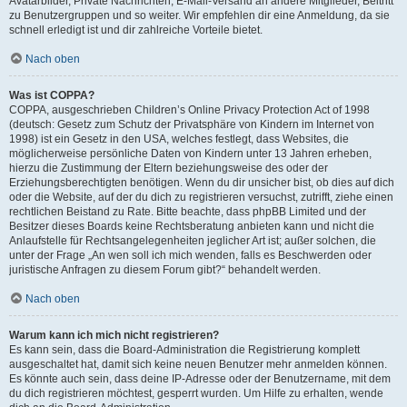
Avatarbilder, Private Nachrichten, E-Mail-Versand an andere Mitglieder, Beitritt
zu Benutzergruppen und so weiter. Wir empfehlen dir eine Anmeldung, da sie
schnell erledigt ist und dir zahlreiche Vorteile bietet.
Nach oben
Was ist COPPA?
COPPA, ausgeschrieben Children’s Online Privacy Protection Act of 1998
(deutsch: Gesetz zum Schutz der Privatsphäre von Kindern im Internet von
1998) ist ein Gesetz in den USA, welches festlegt, dass Websites, die
möglicherweise persönliche Daten von Kindern unter 13 Jahren erheben,
hierzu die Zustimmung der Eltern beziehungsweise des oder der
Erziehungsberechtigten benötigen. Wenn du dir unsicher bist, ob dies auf dich
oder die Website, auf der du dich zu registrieren versuchst, zutrifft, ziehe einen
rechtlichen Beistand zu Rate. Bitte beachte, dass phpBB Limited und der
Besitzer dieses Boards keine Rechtsberatung anbieten kann und nicht die
Anlaufstelle für Rechtsangelegenheiten jeglicher Art ist; außer solchen, die
unter der Frage „An wen soll ich mich wenden, falls es Beschwerden oder
juristische Anfragen zu diesem Forum gibt?“ behandelt werden.
Nach oben
Warum kann ich mich nicht registrieren?
Es kann sein, dass die Board-Administration die Registrierung komplett
ausgeschaltet hat, damit sich keine neuen Benutzer mehr anmelden können.
Es könnte auch sein, dass deine IP-Adresse oder der Benutzername, mit dem
du dich registrieren möchtest, gesperrt wurden. Um Hilfe zu erhalten, wende