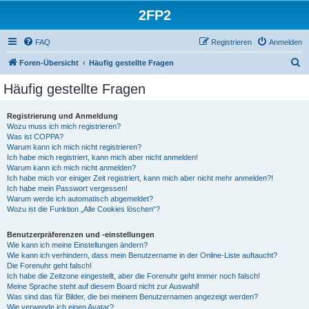
2FP2
FAQ
Registrieren
Anmelden
S
Foren-Übersicht
Häufig gestellte Fragen
u
Häufig gestellte Fragen
c
h
Registrierung und Anmeldung
Wozu muss ich mich registrieren?
e
Was ist COPPA?
Warum kann ich mich nicht registrieren?
Ich habe mich registriert, kann mich aber nicht anmelden!
Warum kann ich mich nicht anmelden?
Ich habe mich vor einiger Zeit registriert, kann mich aber nicht mehr anmelden?!
Ich habe mein Passwort vergessen!
Warum werde ich automatisch abgemeldet?
Wozu ist die Funktion „Alle Cookies löschen“?
Benutzerpräferenzen und -einstellungen
Wie kann ich meine Einstellungen ändern?
Wie kann ich verhindern, dass mein Benutzername in der Online-Liste auftaucht?
Die Forenuhr geht falsch!
Ich habe die Zeitzone eingestellt, aber die Forenuhr geht immer noch falsch!
Meine Sprache steht auf diesem Board nicht zur Auswahl!
Was sind das für Bilder, die bei meinem Benutzernamen angezeigt werden?
Wie verwende ich einen Avatar?