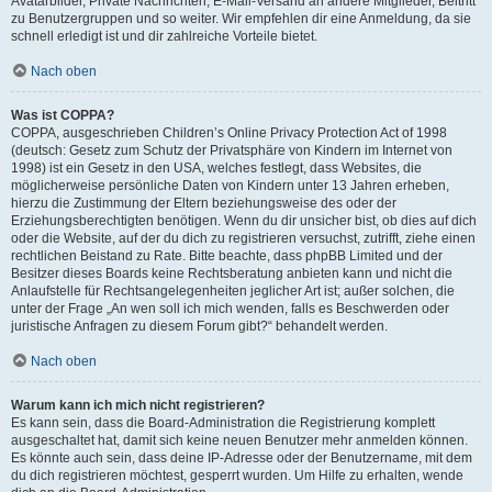
Avatarbilder, Private Nachrichten, E-Mail-Versand an andere Mitglieder, Beitritt
zu Benutzergruppen und so weiter. Wir empfehlen dir eine Anmeldung, da sie
schnell erledigt ist und dir zahlreiche Vorteile bietet.
Nach oben
Was ist COPPA?
COPPA, ausgeschrieben Children’s Online Privacy Protection Act of 1998
(deutsch: Gesetz zum Schutz der Privatsphäre von Kindern im Internet von
1998) ist ein Gesetz in den USA, welches festlegt, dass Websites, die
möglicherweise persönliche Daten von Kindern unter 13 Jahren erheben,
hierzu die Zustimmung der Eltern beziehungsweise des oder der
Erziehungsberechtigten benötigen. Wenn du dir unsicher bist, ob dies auf dich
oder die Website, auf der du dich zu registrieren versuchst, zutrifft, ziehe einen
rechtlichen Beistand zu Rate. Bitte beachte, dass phpBB Limited und der
Besitzer dieses Boards keine Rechtsberatung anbieten kann und nicht die
Anlaufstelle für Rechtsangelegenheiten jeglicher Art ist; außer solchen, die
unter der Frage „An wen soll ich mich wenden, falls es Beschwerden oder
juristische Anfragen zu diesem Forum gibt?“ behandelt werden.
Nach oben
Warum kann ich mich nicht registrieren?
Es kann sein, dass die Board-Administration die Registrierung komplett
ausgeschaltet hat, damit sich keine neuen Benutzer mehr anmelden können.
Es könnte auch sein, dass deine IP-Adresse oder der Benutzername, mit dem
du dich registrieren möchtest, gesperrt wurden. Um Hilfe zu erhalten, wende