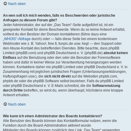
Nach oben
An wen soll ich mich wenden, falls es Beschwerden oder juristische
Anfragen zu diesem Forum gibt?
Jeder Administrator, der auf der „Das Team“-Seite aufgeführt ist, ist ein
geeigneter Kontakt für deine Beschwerde. Wenn du so keine Antwort erhältst,
solltest du den Besitzer der Domain kontaktieren (führe dazu eine
„WHOIS“-Abfrage
durch) oder — falls diese Seite bei einem kostenlosen
Webhoster wie z. B. Yahoo!, free.fr, funpic.de usw. liegt — den Support oder
den Abuse-Kontakt des betreffenden Dienstes. Bitte beachte, dass phpBB
Limited (phpBB.com) und phpBB Deutschland e. V. (phpBB.de)
absolut keinen
Einfluss
auf die Benutzung oder den oder die Benutzer der Forensoftware
haben und dafür in keiner Weise zur Verantwortung herangezogen werden
können. Kontaktiere daher nie phpBB Limited oder phpBB Deutschland e. V. in
Zusammenhang mit jeglichen juristischen Fragen (Unterlassungserklärungen,
Haftungsfragen usw.), die
sich nicht direkt
auf die Websiten phpbb.com,
phpbb.de oder die phpBB-Software selbst beziehen. Falls du phpBB Limited
oder phpBB Deutschland e. V. E-Mails schreibst, die die
Softwarenutzung
durch Dritte
betreffen, so wirst du, wenn überhaupt, höchstens eine knappe
Antwort erhalten.
Nach oben
Wie kann ich einen Administrator des Boards kontaktieren?
Alle Benutzer des Boards können das Kontaktformular nutzen, wenn die
Funktion durch die Board-Administration aktiviert wurde.
Mitglieder des Boards können zusätzlich den Link „Das Team“ verwenden.