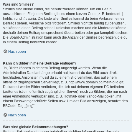
Was sind Smilies?
Smilies sind kleine Bilder, die benutzt werden können, um ein Gefühl
auszudrücken. Für jeden Smilie gibt es einen kurzen Code, z. B. bedeutet :)
fröhlich und :( traurig. Die Liste aller Smilies kannst du beim Verfassen eines
Beitrags sehen. Versuche bitte trotzdem, Smilies nicht zu häufig zu benutzen,
sie können einen Beitrag schnell unlesbar machen und ein Moderator könnte
deshalb deinen Beitrag entsprechend überarbeiten oder gar komplett löschen.
Die Board-Administration kann auch die Anzahl der Smilies begrenzen, die du
in einem Beitrag benutzen kannst.
Nach oben
Kann ich Bilder in meine Beiträge einfügen?
Ja, Bilder können in deinem Beitrag angezeigt werden. Wenn die
Administration Dateianhänge erlaubt hat, kannst du das Bild auch direkt
hochladen. Ansonsten musst du zu einem Bild verlinken, das auf einem
öffentlich zugänglichen Server liegt, z. B. http://www.domain.tld/mein-bild.gif.
Du kannst weder Bilder verlinken, die sich auf deinem eigenen PC befinden
(außer es ist ein öffentlich zugänglicher Server), noch zu Bildern, die nur nach
einer Anmeldung verfügbar sind, z. B. Hotmail- oder Yahoo-Mailboxen, mit
einem Passwort geschützte Seiten usw. Um das Bild anzuzeigen, benutze den
BBCode-Tag „[img]“.
Nach oben
Was sind globale Bekanntmachungen?
Globale Bekanntmachungen beinhalten wichtige Informationen, deshalb