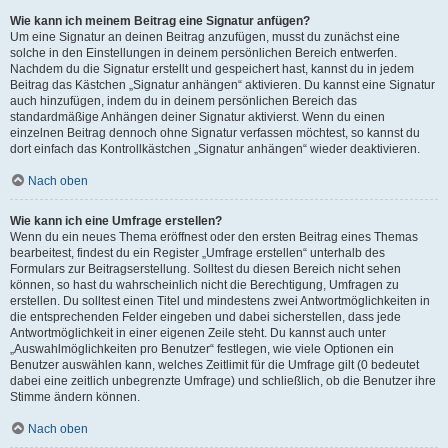
Wie kann ich meinem Beitrag eine Signatur anfügen?
Um eine Signatur an deinen Beitrag anzufügen, musst du zunächst eine
solche in den Einstellungen in deinem persönlichen Bereich entwerfen.
Nachdem du die Signatur erstellt und gespeichert hast, kannst du in jedem
Beitrag das Kästchen „Signatur anhängen“ aktivieren. Du kannst eine Signatur
auch hinzufügen, indem du in deinem persönlichen Bereich das
standardmäßige Anhängen deiner Signatur aktivierst. Wenn du einen
einzelnen Beitrag dennoch ohne Signatur verfassen möchtest, so kannst du
dort einfach das Kontrollkästchen „Signatur anhängen“ wieder deaktivieren.
Nach oben
Wie kann ich eine Umfrage erstellen?
Wenn du ein neues Thema eröffnest oder den ersten Beitrag eines Themas
bearbeitest, findest du ein Register „Umfrage erstellen“ unterhalb des
Formulars zur Beitragserstellung. Solltest du diesen Bereich nicht sehen
können, so hast du wahrscheinlich nicht die Berechtigung, Umfragen zu
erstellen. Du solltest einen Titel und mindestens zwei Antwortmöglichkeiten in
die entsprechenden Felder eingeben und dabei sicherstellen, dass jede
Antwortmöglichkeit in einer eigenen Zeile steht. Du kannst auch unter
„Auswahlmöglichkeiten pro Benutzer“ festlegen, wie viele Optionen ein
Benutzer auswählen kann, welches Zeitlimit für die Umfrage gilt (0 bedeutet
dabei eine zeitlich unbegrenzte Umfrage) und schließlich, ob die Benutzer ihre
Stimme ändern können.
Nach oben