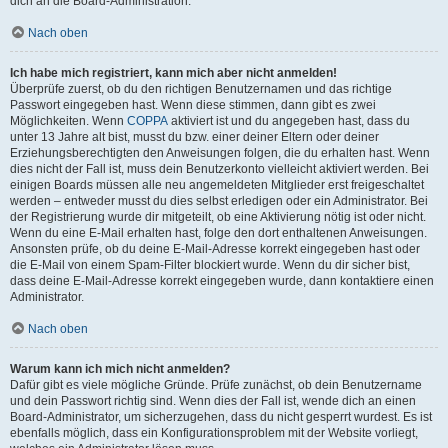
dich an die Board-Administration.
Nach oben
Ich habe mich registriert, kann mich aber nicht anmelden!
Überprüfe zuerst, ob du den richtigen Benutzernamen und das richtige
Passwort eingegeben hast. Wenn diese stimmen, dann gibt es zwei
Möglichkeiten. Wenn
COPPA
aktiviert ist und du angegeben hast, dass du
unter 13 Jahre alt bist, musst du bzw. einer deiner Eltern oder deiner
Erziehungsberechtigten den Anweisungen folgen, die du erhalten hast. Wenn
dies nicht der Fall ist, muss dein Benutzerkonto vielleicht aktiviert werden. Bei
einigen Boards müssen alle neu angemeldeten Mitglieder erst freigeschaltet
werden – entweder musst du dies selbst erledigen oder ein Administrator. Bei
der Registrierung wurde dir mitgeteilt, ob eine Aktivierung nötig ist oder nicht.
Wenn du eine E-Mail erhalten hast, folge den dort enthaltenen Anweisungen.
Ansonsten prüfe, ob du deine E-Mail-Adresse korrekt eingegeben hast oder
die E-Mail von einem Spam-Filter blockiert wurde. Wenn du dir sicher bist,
dass deine E-Mail-Adresse korrekt eingegeben wurde, dann kontaktiere einen
Administrator.
Nach oben
Warum kann ich mich nicht anmelden?
Dafür gibt es viele mögliche Gründe. Prüfe zunächst, ob dein Benutzername
und dein Passwort richtig sind. Wenn dies der Fall ist, wende dich an einen
Board-Administrator, um sicherzugehen, dass du nicht gesperrt wurdest. Es ist
ebenfalls möglich, dass ein Konfigurationsproblem mit der Website vorliegt,