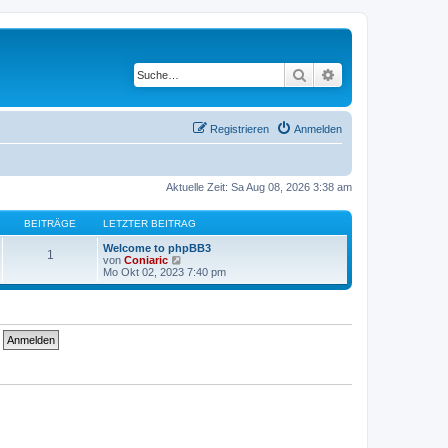
Suche
Erweiterte Suche
Registrieren
Anmelden
Aktuelle Zeit: Sa Aug 08, 2026 3:38 am
BEITRÄGE
LETZTER BEITRAG
Welcome to phpBB3
1
N
von
Coniaric
e
Mo Okt 02, 2023 7:40 pm
u
e
s
t
e
r
B
e
i
t
r
a
g