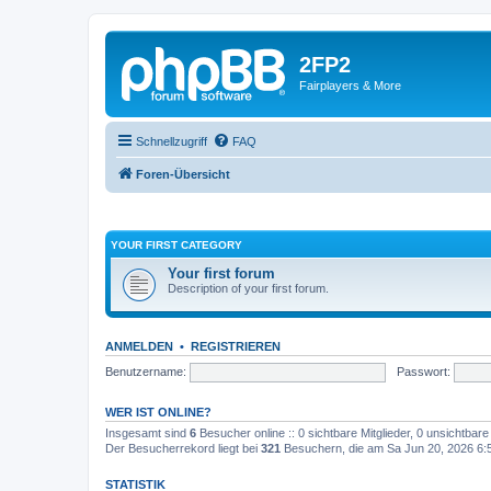
2FP2
Fairplayers & More
Schnellzugriff
FAQ
Foren-Übersicht
YOUR FIRST CATEGORY
Your first forum
Description of your first forum.
ANMELDEN
•
REGISTRIEREN
Benutzername:
Passwort:
WER IST ONLINE?
Insgesamt sind
6
Besucher online :: 0 sichtbare Mitglieder, 0 unsichtbar
Der Besucherrekord liegt bei
321
Besuchern, die am Sa Jun 20, 2026 6:51
STATISTIK