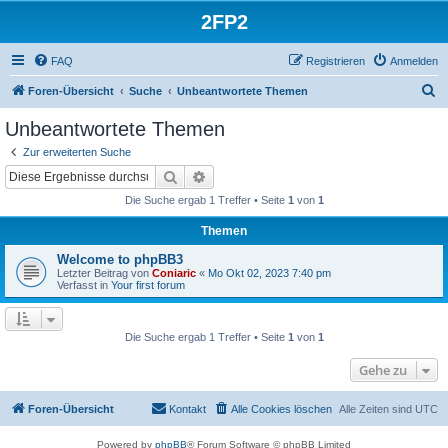
2FP2
FAQ
Registrieren
Anmelden
S
Foren-Übersicht
Suche
Unbeantwortete Themen
u
Unbeantwortete Themen
c
Zur erweiterten Suche
h
Suche
Erweiterte Suche
e
Die Suche ergab 1 Treffer • Seite
1
von
1
Themen
Welcome to phpBB3
Letzter Beitrag von
Coniaric
«
Mo Okt 02, 2023 7:40 pm
Verfasst in
Your first forum
Die Suche ergab 1 Treffer • Seite
1
von
1
Gehe zu
Foren-Übersicht
Kontakt
Alle Cookies löschen
Alle Zeiten sind
UTC
Powered by
phpBB
® Forum Software © phpBB Limited