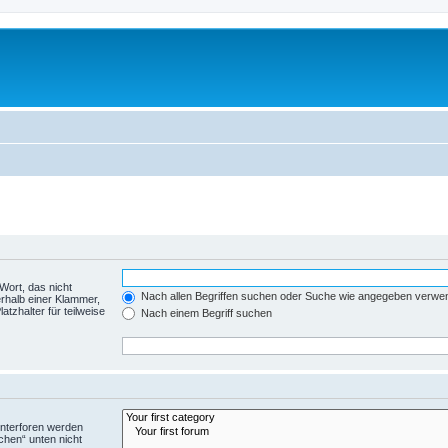
Wort, das nicht
Nach allen Begriffen suchen oder Suche wie angegeben verwe
rhalb einer Klammer,
tzhalter für teilweise
Nach einem Begriff suchen
Unterforen werden
chen“ unten nicht