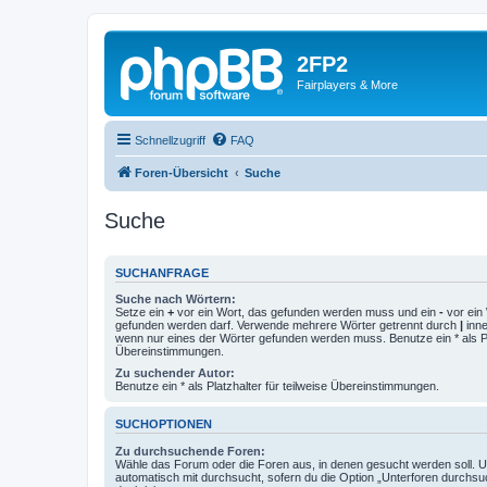
2FP2
Fairplayers & More
Schnellzugriff
FAQ
Foren-Übersicht
Suche
Suche
SUCHANFRAGE
Suche nach Wörtern:
Setze ein
+
vor ein Wort, das gefunden werden muss und ein
-
vor ein 
gefunden werden darf. Verwende mehrere Wörter getrennt durch
|
inne
wenn nur eines der Wörter gefunden werden muss. Benutze ein * als Pla
Übereinstimmungen.
Zu suchender Autor:
Benutze ein * als Platzhalter für teilweise Übereinstimmungen.
SUCHOPTIONEN
Zu durchsuchende Foren:
Wähle das Forum oder die Foren aus, in denen gesucht werden soll. 
automatisch mit durchsucht, sofern du die Option „Unterforen durchsu