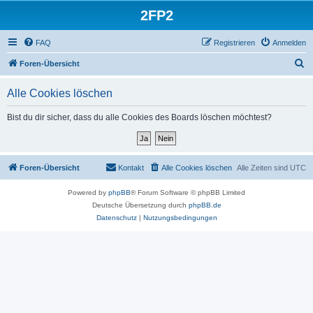
2FP2
FAQ
Registrieren
Anmelden
S
Foren-Übersicht
u
Alle Cookies löschen
c
h
Bist du dir sicher, dass du alle Cookies des Boards löschen möchtest?
e
Foren-Übersicht
Kontakt
Alle Cookies löschen
Alle Zeiten sind
UTC
Powered by
phpBB
® Forum Software © phpBB Limited
Deutsche Übersetzung durch
phpBB.de
Datenschutz
|
Nutzungsbedingungen