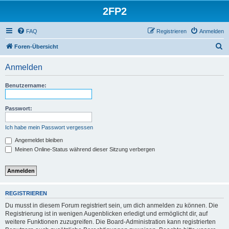
2FP2
FAQ
Registrieren
Anmelden
S
Foren-Übersicht
u
Anmelden
c
h
Benutzername:
e
Passwort:
Ich habe mein Passwort vergessen
Angemeldet bleiben
Meinen Online-Status während dieser Sitzung verbergen
REGISTRIEREN
Du musst in diesem Forum registriert sein, um dich anmelden zu können. Die
Registrierung ist in wenigen Augenblicken erledigt und ermöglicht dir, auf
weitere Funktionen zuzugreifen. Die Board-Administration kann registrierten