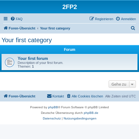
2FP2
FAQ
Registrieren
Anmelden
S
Foren-Übersicht
Your first category
u
Your first category
c
Forum
h
e
Your first forum
Description of your first forum.
Themen:
1
Gehe zu
Foren-Übersicht
Kontakt
Alle Cookies löschen
Alle Zeiten sind
UTC
Powered by
phpBB
® Forum Software © phpBB Limited
Deutsche Übersetzung durch
phpBB.de
Datenschutz
|
Nutzungsbedingungen